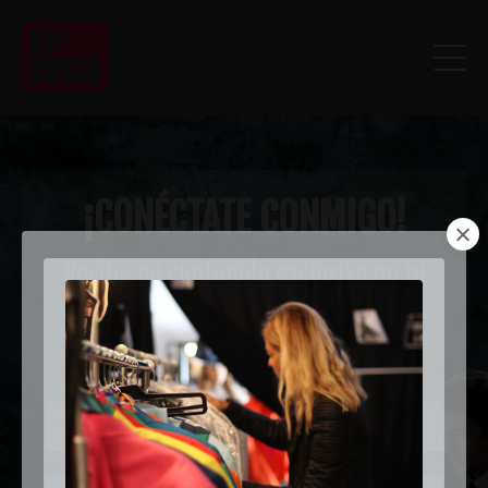
¡CONÉCTATE
CONMIGO!
Recibe mi contenido exclusivo en tu
Inbox
Estamos aquí para acompañarte en tu camino
dentro del mundo de la moda y el estilo