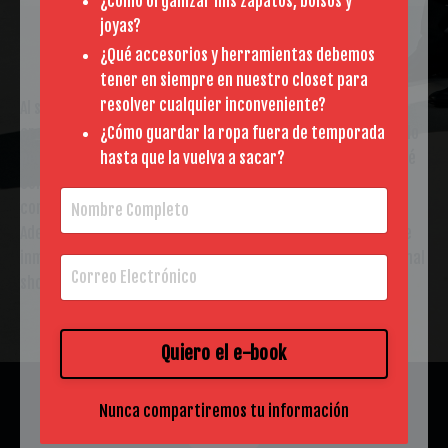
¿Cómo organizar mis zapatos, bolsos y
joyas?
¿Qué accesorios y herramientas debemos
tener en siempre en nuestro closet para
resolver cualquier inconveniente?
Al suscribirte a mi base de datos serás parte de una
¿Cómo guardar la ropa fuera de temporada
creciente comunidad de personas afines a la moda y el estilo
hasta que la vuelva a sacar?
personal. Comenzando con mi blog semanal, en el que estaré
compartiendo contenido exclusivo sobre mis proyectos,
consejos prácticos y conexiones con el mundo de la moda.
Además, compartiré contenido completamente gratuito de
inmenso valor sobre el mundo del estilismo de moda, personal
shopper e imagen personal.
Quiero el e-book
Nunca compartiremos tu información