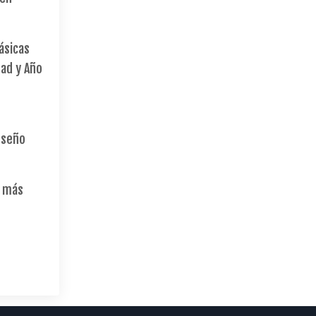
ásicas
dad y Año
nseño
 más