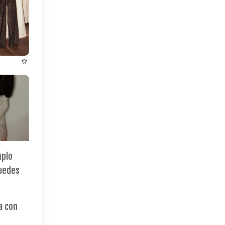
mplo
puedes
a con