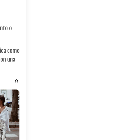
ento o
sica como
con una